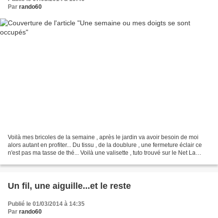
Par
rando60
Voilà mes bricoles de la semaine , après le jardin va avoir besoin de moi
alors autant en profiter... Du tissu , de la doublure , une fermeture éclair ce
n'est pas ma tasse de thé... Voilà une valisette , tuto trouvé sur le Net La
prochaine, la pochette...
Un fil, une aiguille...et le reste
Publié le 01/03/2014 à 14:35
Par
rando60