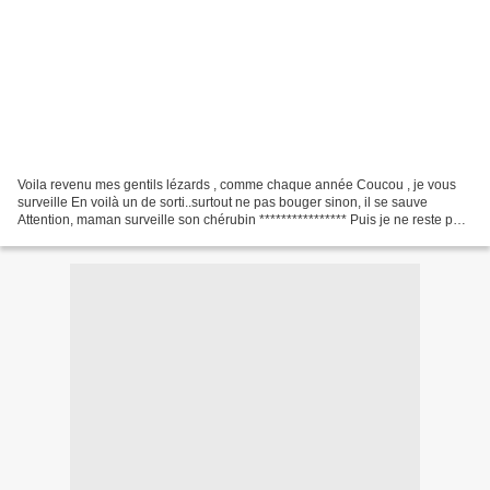
Voila revenu mes gentils lézards , comme chaque année Coucou , je vous
surveille En voilà un de sorti..surtout ne pas bouger sinon, il se sauve
Attention, maman surveille son chérubin **************** Puis je ne reste pas
sans rien faire , pas trop le...