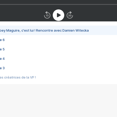
bey Maguire, c'est lui ! Rencontre avec Damien Witecka
e 6
e 5
e 4
e 3
s créatrices de la VF !
e 2
e 1
e Mektoub My Love arrive enfin ! Rencontre avec Shaïn Boumedine et Sal
i : après Toni en famille