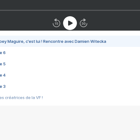
bey Maguire, c'est lui ! Rencontre avec Damien Witecka
e 6
e 5
e 4
e 3
s créatrices de la VF !
e 2
e 1
e Mektoub My Love arrive enfin ! Rencontre avec Shaïn Boumedine et Sal