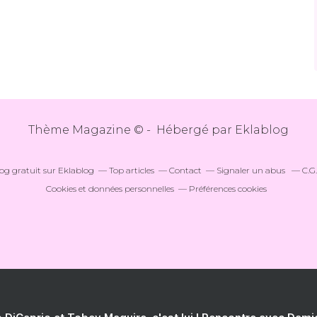
Thème Magazine © - Hébergé par
Eklablog
og gratuit sur Eklablog
Top articles
Contact
Signaler un abus
C.G.
Cookies et données personnelles
Préférences cookies