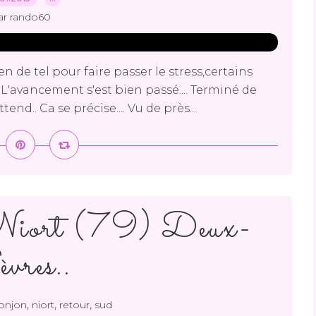
ar rando60
 de tel pour faire passer le stress,certains
 L'avancement s'est bien passé.... Terminé de
tend.. Ca se précise.... Vu de près...
 Niort (79) Deux-
vres..
,
,
,
onjon
niort
retour
sud