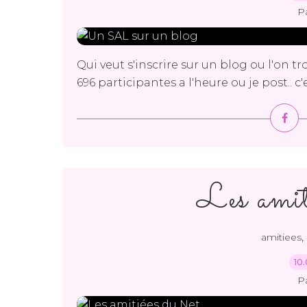
P
Qui veut s'inscrire sur un blog ou l'on trou
696 participantes a l'heure ou je post.. c'e
Les amit
,
amitiees
10.
P