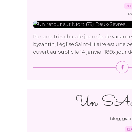
20.
P
Par une très chaude journée de vacances 
byzantin, l’église Saint-Hilaire est une o
ouvert au public le 14 janvier 1866, jour de
Un SAL 
,
blog
gratu
12