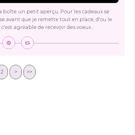
a boîte..un petit aperçu, Pour les cadeaux se
se avant que je remette tout en place, d'ou le
c'est agréable de recevoir des voeux...
2
>
>>