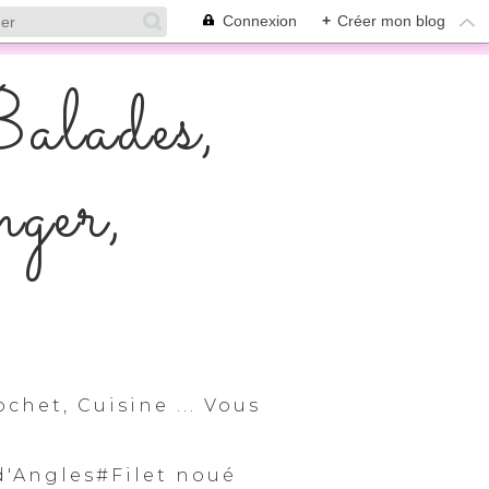
Connexion
+
Créer mon blog
alades,
ger,
chet, Cuisine ... Vous
 d'Angles#Filet noué