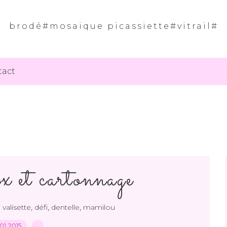
brodé#mosaique picassiette#vitrail#
tact
ix et cartonnage
,
,
,
valisette
défi
dentelle
mamilou
01.2015
…