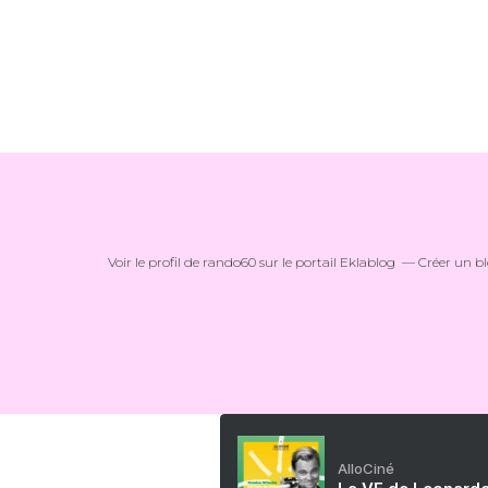
Voir le profil de
rando60
sur le portail Eklablog
Créer un bl
AlloCiné