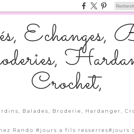
s, Echanges, B
deries, Hardan
Crochet,
rdins, Balades, Broderie, Hardanger, Cro
hez Rando #jours a fils resserres#jours