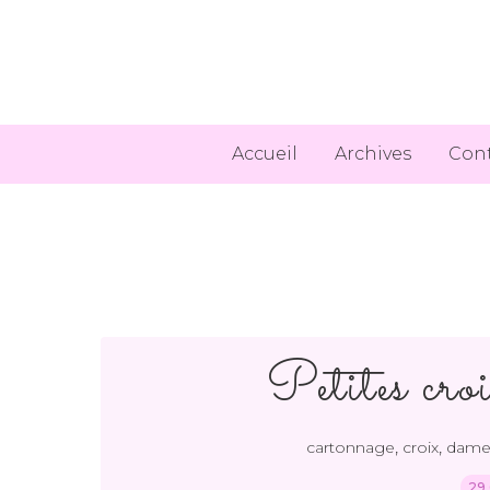
Accueil
Archives
Con
Petites cro
,
,
cartonnage
croix
dame 
29.