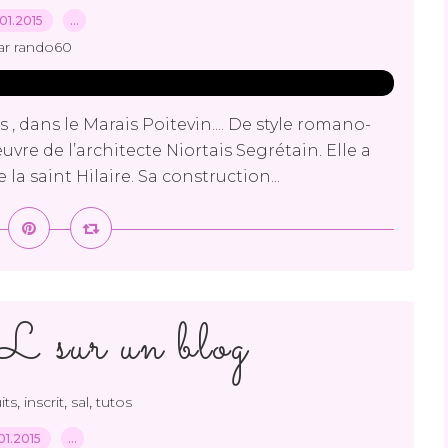
01.2015
…
ar rando60
, dans le Marais Poitevin.... De style romano-
euvre de l’architecte Niortais Segrétain. Elle a
 la saint Hilaire. Sa construction...
sur un blog
,
,
,
its
inscrit
sal
tutos
.01.2015
…