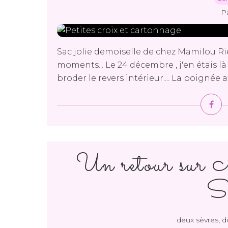
P
Sac jolie demoiselle de chez Mamilou Rien
moments... Le 24 décembre , j'en étais là
broder le revers intérieur.... La poignée at
Un retour sur
Sè
,
deux sèvres
d