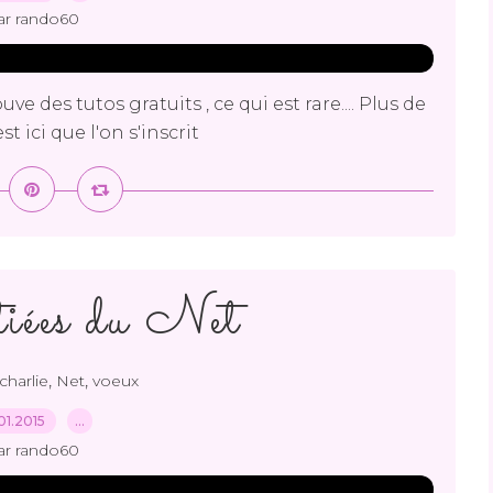
ar rando60
ve des tutos gratuits , ce qui est rare.... Plus de
st ici que l'on s'inscrit
iées du Net
,
,
charlie
Net
voeux
01.2015
…
ar rando60