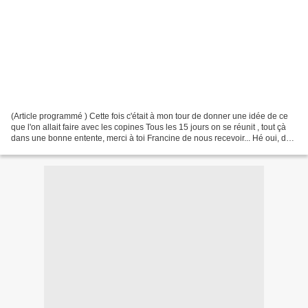
(Article programmé ) Cette fois c'était à mon tour de donner une idée de ce
que l'on allait faire avec les copines Tous les 15 jours on se réunit , tout çà
dans une bonne entente, merci à toi Francine de nous recevoir... Hé oui, de
quoi faire plaisir...