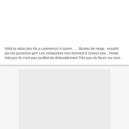
Voilà la valse des iris a commencé A suivre....... Boules de neige , envahit
par les pucerons grrrr Les centaurées s'en donnent à choeur joie... Hosta
Halcyon Ils n'ont pas souffert du dédoublement Très peu de fleurs sur mon
lilas Sensation , il va avoir...