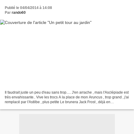
Publié le 04/04/2014 à 14:08
Par
rando60
Il faudrait juste un peu d'eau sans trop..... J'en arrache , mais l'Asclépiade est
très envahissante.. Vive les trocs A la place de mon Aruncus , trop grand , j'ai
remplacé par l'Astilbe , plus petite Le brunera Jack Frost , déjà en
fleurs...j'aime son...