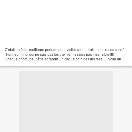
C'était en Juin, meilleure période pour visiter cet endroit ou les roses sont à
l'honneur , moi qui ne suis pas fan , je n'en ressors pas insensible!!!!!
Chaque photo, peut être agrandit..un clic Le coin des iris d'eau... Voilà un
Léon qui se pavane Ce...