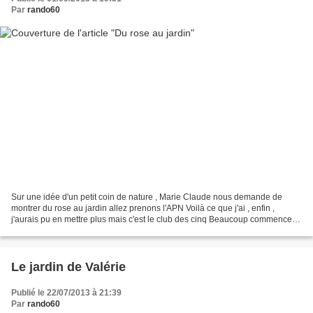
Par
rando60
Sur une idée d'un petit coin de nature , Marie Claude nous demande de
montrer du rose au jardin allez prenons l'APN Voilà ce que j'ai , enfin ,
j'aurais pu en mettre plus mais c'est le club des cinq Beaucoup commencent
leur fanaison Les sédums entrent...
Le jardin de Valérie
Publié le 22/07/2013 à 21:39
Par
rando60