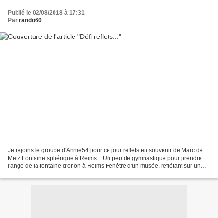
Publié le 02/08/2018 à 17:31
Par
rando60
Je rejoins le groupe d'Annie54 pour ce jour reflets en souvenir de Marc de
Metz Fontaine sphérique à Reims... Un peu de gymnastique pour prendre
l'ange de la fontaine d'orlon à Reims Fenêtre d'un musée, reflétant sur un
drapeau ( je vous en parlerai bientôt)...