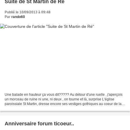
Suite de St Martin de Ré
Publié le 10/09/2013 à 09:48
Par
rando60
Une balade en hauteur ça vous dit????? Au détour d'une ruelle , j'aperçois
un morceau de ruine ni une, ni deux , on tourne et là, surprise L'église
paroissiale St Martin, dresse encore ses vestiges gothiques au coeur de la
ville , Ravagée à plusieurs...
Anniversaire forum ticoeur..