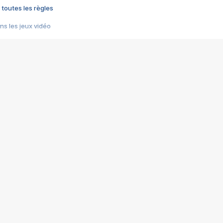
 toutes les règles
s les jeux vidéo
us choquant de Rockstar ? - Le scandale BULLY
e plus moche de Steam
du RÊVE tourne au CAUCHEMAR
pendant 8 heures
it… à tort
umiliés par un jeu vidéo
ire - Final Fantasy 8
ti un empire - Age of Empires
story DOFUS
tard, il crée l'un des pires jeux de tous les temps, MindsEye.