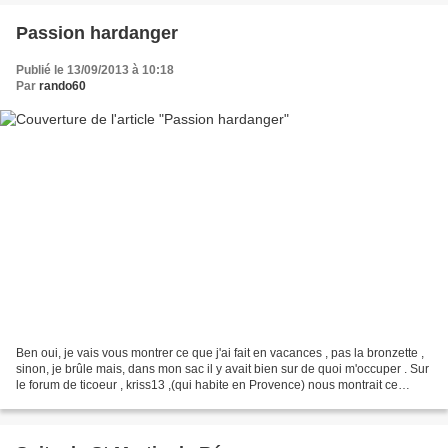
Passion hardanger
Publié le 13/09/2013 à 10:18
Par
rando60
Ben oui, je vais vous montrer ce que j'ai fait en vacances , pas la bronzette ,
sinon, je brûle mais, dans mon sac il y avait bien sur de quoi m'occuper . Sur
le forum de ticoeur , kriss13 ,(qui habite en Provence) nous montrait ce
qu'elle faisait , du...