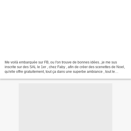
Me voilà embarquée sur FB, ou l'on trouve de bonnes idées...je me sus
inscrite sur des SAL le 1er , chez Faby , afin de créer des scenettes de Noel,
qu'elle offre gratuitement, tout ça dans une superbe ambiance , tout le
monde peut s'inscrire, Un Noel...