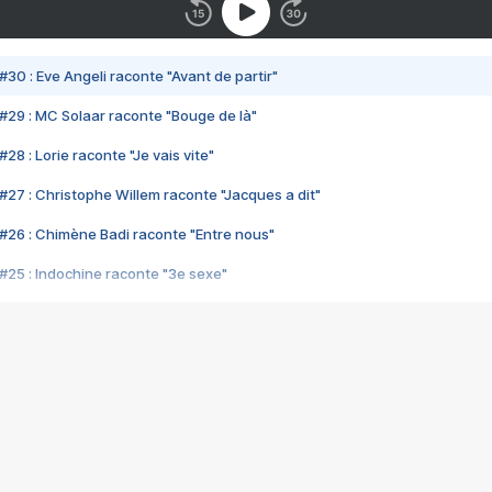
#30 : Eve Angeli raconte "Avant de partir"
#29 : MC Solaar raconte "Bouge de là"
28 : Lorie raconte "Je vais vite"
#27 : Christophe Willem raconte "Jacques a dit"
#26 : Chimène Badi raconte "Entre nous"
#25 : Indochine raconte "3e sexe"
#24 : Zaho raconte "C'est chelou"
#23 : Patrick Bruel raconte "Au café des délices"
#22 : Kyo raconte "Le chemin"
#21 : Nolwenn Leroy raconte "Cassé"
#20 : Patrick Hernandez raconte "Born to be alive"