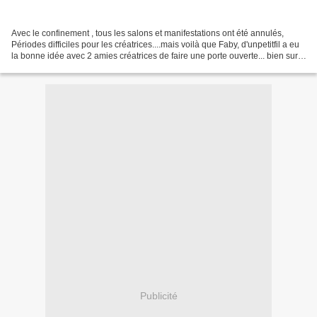
Avec le confinement , tous les salons et manifestations ont été annulés,
Périodes difficiles pour les créatrices....mais voilà que Faby, d'unpetitfil a eu
la bonne idée avec 2 amies créatrices de faire une porte ouverte... bien sur,
on allait pas résister......
Publicité